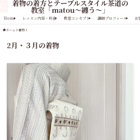
着物の着方とテーブルスタイル茶道の
教室「matou〜纏う〜」
Home
レッスン内容・料金
教室コンセプト
講師プロフィール
お
ホーム
着物
2月・３月の着物