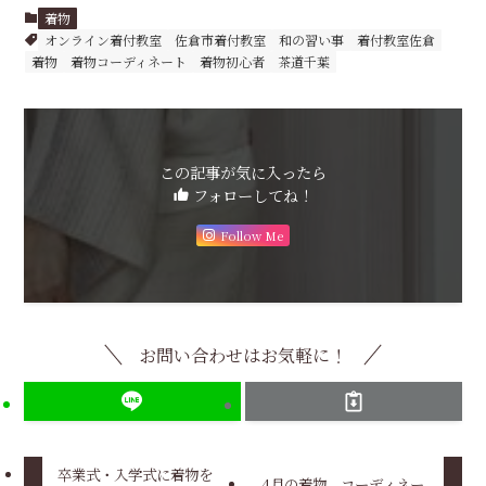
着物
オンライン着付教室
佐倉市着付教室
和の習い事
着付教室佐倉
着物
着物コーディネート
着物初心者
茶道千葉
この記事が気に入ったら
フォローしてね！
Follow Me
お問い合わせはお気軽に！
卒業式・入学式に着物を
4月の着物 コーディネー