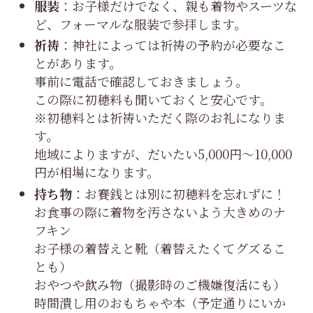
服装
：お子様だけでなく、親も着物やスーツな
ど、フォーマルな服装で参拝します。
祈祷
：神社によっては祈祷の予約が必要なこ
とがあります。
事前に電話で確認しておきましょう。
この際に初穂料も聞いておくと安心です。
※初穂料とは祈祷いただく際のお礼になりま
す。
地域によりますが、だいたい5,000円〜10,000
円が相場になります。
持ち物
：お賽銭とは別に初穂料を忘れずに！
お食事の際に着物を汚さないよう大きめのナ
フキン
お子様の着替えと靴（着替えたくてグズるこ
とも）
おやつや飲み物（撮影時のご機嫌復活にも）
時間潰し用のおもちゃや本（予定通りにいか