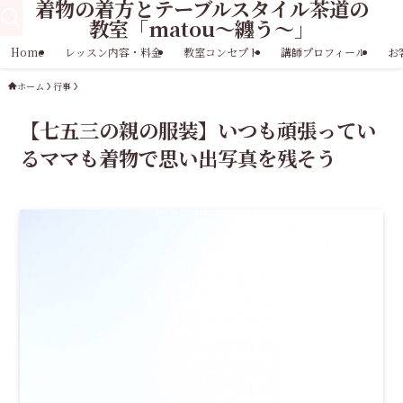
着物の着方とテーブルスタイル茶道の
教室「matou〜纏う〜」
Home
レッスン内容・料金
教室コンセプト
講師プロフィール
お
ホーム
行事
【七五三の親の服装】いつも頑張ってい
るママも着物で思い出写真を残そう