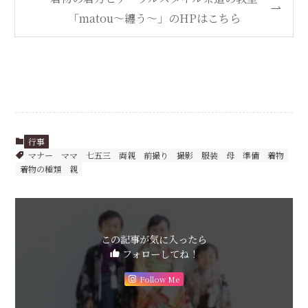
「matou〜纏う〜」のHPはこちら
行事
マナー
ママ
七五三
両親
前撮り
撮影
服装
母
準備
着物
着物の種類
親
この記事が気に入ったら
フォローしてね！
Follow Me