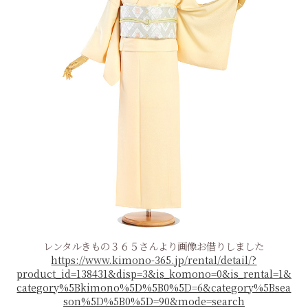
レンタルきもの３６５さんより画像お借りしました
https://www.kimono-365.jp/rental/detail/?
product_id=138431&disp=3&is_komono=0&is_rental=1&
category%5Bkimono%5D%5B0%5D=6&category%5Bsea
son%5D%5B0%5D=90&mode=search